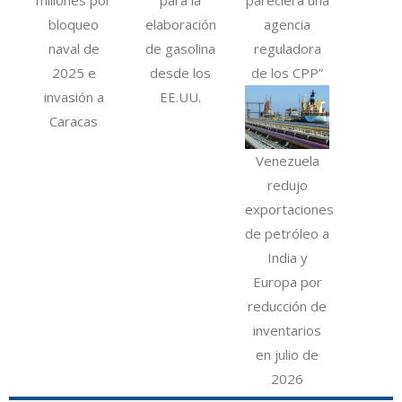
millones por
para la
pareciera una
bloqueo
elaboración
agencia
naval de
de gasolina
reguladora
2025 e
desde los
de los CPP”
invasión a
EE.UU.
Caracas
Venezuela
redujo
exportaciones
de petróleo a
India y
Europa por
reducción de
inventarios
en julio de
2026