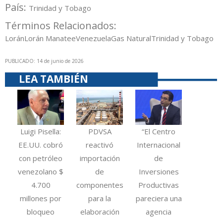
País:
Trinidad y Tobago
Términos Relacionados:
Lorán
Lorán Manatee
Venezuela
Gas Natural
Trinidad y Tobago
PUBLICADO: 14 de junio de 2026
LEA TAMBIÉN
Luigi Pisella:
PDVSA
“El Centro
EE.UU. cobró
reactivó
Internacional
con petróleo
importación
de
venezolano $
de
Inversiones
4.700
componentes
Productivas
millones por
para la
pareciera una
bloqueo
elaboración
agencia