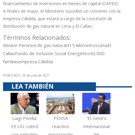
financiamiento de inversiones en bienes de capital (CAPEX).
A finales de mayo, el Ministerio suscribió un convenio con la
empresa Cálidda, que estará a cargo de la concesión de
distribución de gas natural en Lima y El Callao.
Términos Relacionados:
MInem Perú
red de gas natural
415 kilómetros
Lima
El
Callao
Fondo de Inclusión Social Energético
42.000
familias
empresa Cálidda
PUBLICADO: 20 de julio de 2021
LEA TAMBIÉN
Luigi Pisella:
PDVSA
“El Centro
EE.UU. cobró
reactivó
Internacional
con petróleo
importación
de