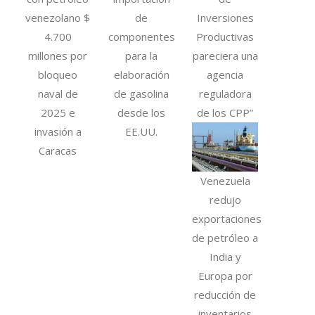
venezolano $
de
Inversiones
4.700
componentes
Productivas
millones por
para la
pareciera una
bloqueo
elaboración
agencia
naval de
de gasolina
reguladora
2025 e
desde los
de los CPP”
invasión a
EE.UU.
Caracas
Venezuela
redujo
exportaciones
de petróleo a
India y
Europa por
reducción de
inventarios