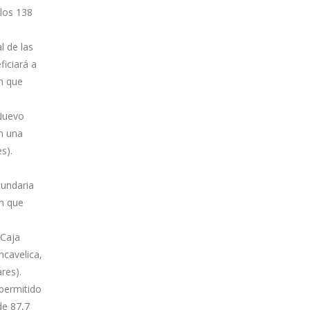
 los 138
l de las
ficiará a
n que
 Nuevo
n una
s).
cundaria
ón que
 Caja
ncavelica,
res).
 permitido
de 87,7