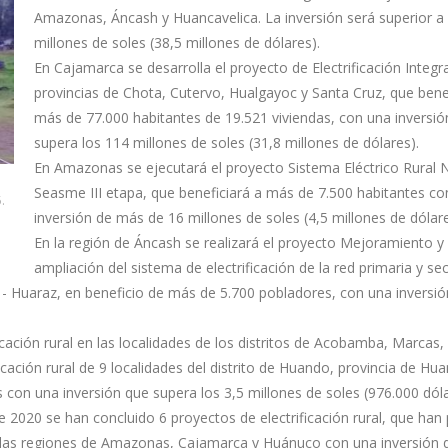
Amazonas, Áncash y Huancavelica. La inversión será superior a
millones de soles (38,5 millones de dólares).
En Cajamarca se desarrolla el proyecto de Electrificación Integra
provincias de Chota, Cutervo, Hualgayoc y Santa Cruz, que bene
más de 77.000 habitantes de 19.521 viviendas, con una inversió
supera los 114 millones de soles (31,8 millones de dólares).
En Amazonas se ejecutará el proyecto Sistema Eléctrico Rural
Seasme III etapa, que beneficiará a más de 7.500 habitantes co
.
inversión de más de 16 millones de soles (4,5 millones de dólare
En la región de Áncash se realizará el proyecto Mejoramiento y
ampliación del sistema de electrificación de la red primaria y se
s - Huaraz, en beneficio de más de 5.700 pobladores, con una inversi
icación rural en las localidades de los distritos de Acobamba, Marcas,
cación rural de 9 localidades del distrito de Huando, provincia de Hua
con una inversión que supera los 3,5 millones de soles (976.000 dóla
e 2020 se han concluido 6 proyectos de electrificación rural, que han
 de las regiones de Amazonas, Cajamarca y Huánuco con una inversión 