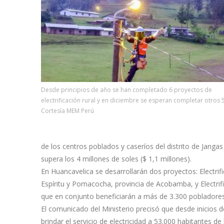
Desde principios de año se han completado 6 proyectos de
electrificación rural y en diciembre se esperan completar otros 5
Cortesía MEM Perú
de los centros poblados y caseríos del distrito de Janga
supera los 4 millones de soles ($ 1,1 millones).
En Huancavelica se desarrollarán dos proyectos: Electrif
Espíritu y Pomacocha, provincia de Acobamba, y Electrifi
que en conjunto beneficiarán a más de 3.300 pobladores 
El comunicado del Ministerio precisó que desde inicios d
brindar el servicio de electricidad a 53.000 habitantes