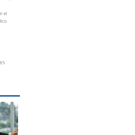
n el
ico.
8
5