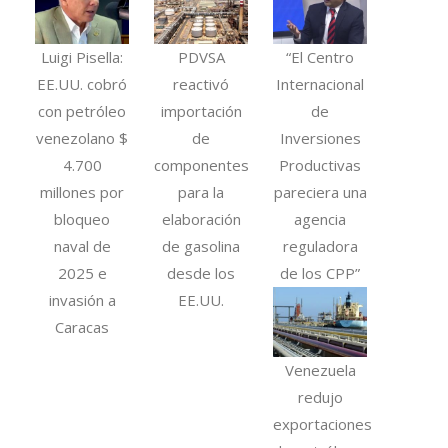
Luigi Pisella:
PDVSA
“El Centro
EE.UU. cobró
reactivó
Internacional
con petróleo
importación
de
venezolano $
de
Inversiones
4.700
componentes
Productivas
millones por
para la
pareciera una
bloqueo
elaboración
agencia
naval de
de gasolina
reguladora
2025 e
desde los
de los CPP”
invasión a
EE.UU.
Caracas
Venezuela
redujo
exportaciones