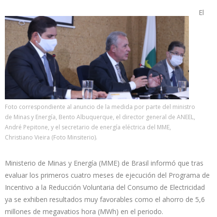
El
Foto correspondiente al anuncio de la medida por parte del ministro
de Minas y Energía, Bento Albuquerque, el director general de ANEEL,
André Pepitone, y el secretario de energía eléctrica del MME,
Christiano Vieira (Foto Minsiterio).
Ministerio de Minas y Energía (MME) de Brasil informó que tras
evaluar los primeros cuatro meses de ejecución del Programa de
Incentivo a la Reducción Voluntaria del Consumo de Electricidad
ya se exhiben resultados muy favorables como el ahorro de 5,6
millones de megavatios hora (MWh) en el periodo.