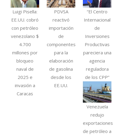
Luigi Pisella:
PDVSA
“El Centro
EE.UU. cobró
reactivó
Internacional
con petróleo
importación
de
venezolano $
de
Inversiones
4.700
componentes
Productivas
millones por
para la
pareciera una
bloqueo
elaboración
agencia
naval de
de gasolina
reguladora
2025 e
desde los
de los CPP”
invasión a
EE.UU.
Caracas
Venezuela
redujo
exportaciones
de petróleo a