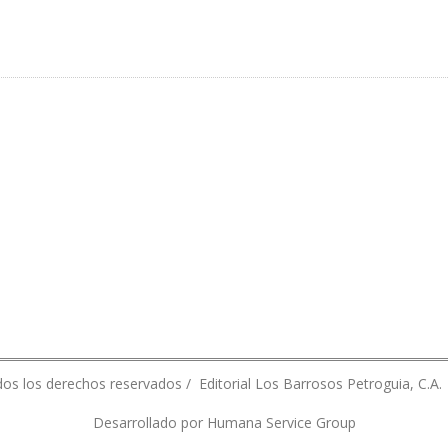
EZUELA SI OBTIENE LICENCIA DE LA OFAC O EE.UU. LEVANTA LAS SANCIONES
os los derechos reservados / Editorial Los Barrosos Petroguia, C.A.
Desarrollado por Humana Service Group