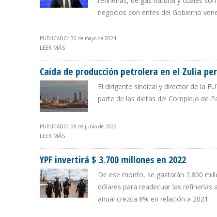
refinerías, de gas natural y cuáles s
negocios con entes del Gobierno ven
PUBLICADO: 30 de mayo de 2024
LEER MÁS
SOBRE TRANSPARENCIA: “INACEPTABLE QUE EL MINISTR
Caída de producción petrolera en el Zulia pe
El dirigente sindical y director de la 
parte de las dietas del Complejo de P
PUBLICADO: 08 de junio de 2022
LEER MÁS
SOBRE CAÍDA DE PRODUCCIÓN PETROLERA EN EL ZULIA
YPF invertirá $ 3.700 millones en 2022
De ese monto, se gastarán 2.800 millo
dólares para readecuar las refinerías
anual crezca 8% en relación a 2021