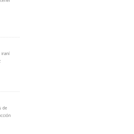
ntener
 iraní
z
s de
ucción