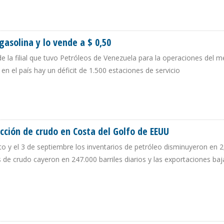
gasolina y lo vende a $ 0,50
e la filial que tuvo Petróleos de Venezuela para la operaciones del 
en el país hay un déficit de 1.500 estaciones de servicio
DE GASOLINA Y LO VENDE A $ 0,50
cción de crudo en Costa del Golfo de EEUU
to y el 3 de septiembre los inventarios de petróleo disminuyeron en 2
s de crudo cayeron en 247.000 barriles diarios y las exportaciones ba
RODUCCIÓN DE CRUDO EN COSTA DEL GOLFO DE EEUU