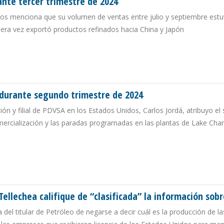
ante tercer trimestre de 2024
idos menciona que su volumen de ventas entre julio y septiembre est
imera vez exportó productos refinados hacia China y Japón
URANTE TERCER TRIMESTRE DE 2024
o durante segundo trimestre de 2024
ión y filial de PDVSA en los Estados Unidos, Carlos Jordá, atribuyo el
ercialización y las paradas programadas en las plantas de Lake Char
TGO DURANTE SEGUNDO TRIMESTRE DE 2024
Tellechea califique de “clasificada” la información sob
a del titular de Petróleo de negarse a decir cuál es la producción de la