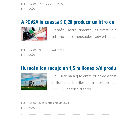
PUBLICADO: 07 de marzo de 2022
LEER MÁS
SOBRE YPF INVERTIRÁ $ 3.700 MILLONES EN 2022
A PDVSA le cuesta $ 0,20 producir un litro de 
Ramón Castro Pimentel, es directivo d
interno de combustibles- advierte que 
PUBLICADO: 09 de febrero de 2022
LEER MÁS
SOBRE A PDVSA LE CUESTA $ 0,20 PRODUCIR UN LITRO 
Huracán Ida redujo en 1,5 millones b/d produ
La EIA señala que entre el 27 de agos
millones de barriles, las importacione
698.000 barriles diarios
PUBLICADO: 16 de septiembre de 2021
LEER MÁS
SOBRE HURACÁN IDA REDUJO EN 1,5 MILLONES B/D P