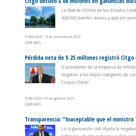
Citgo obtuvo $ 66 millones en ganancias dur
La filial de PDVSA en los Estados Un
428.000 barriles diarios y que por pr
PUBLICADO: 14 de noviembre de 2024
LEER MÁS
SOBRE CITGO OBTUVO $ 66 MILLONES EN GANANCIAS D
Pérdida neta de $ 25 millones registró Citg
El presidente de la empresa de refinac
negativo a los bajos márgenes de com
Corpus Christi
PUBLICADO: 09 de agosto de 2024
LEER MÁS
SOBRE PÉRDIDA NETA DE $ 25 MILLONES REGISTRÓ CI
Transparencia: “Inaceptable que el ministro 
La organización civil objeta la negativ