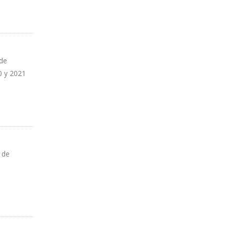
 de
0 y 2021
 de