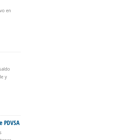
uvo en
 saldo
le y
re PDVSA
s