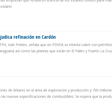
on las empresas que recibieron licencia de los Estados Unidos para ma
ezolano
O TELLECHEA CALIFIQUE DE “CLASIFICADA” LA INFORMACIÓN SOBRE PDVSA
rjudica refinación en Cardón
FUTPV, Iván Freites, señala que en PDVSA se intenta cubrir con petróleo
araguaná así como las plantas que están en El Palito y Puerto La Cru
 PERJUDICA REFINACIÓN EN CARDÓN
nes de dólares en el área de exploración y producción y 700 millone
 a las nuevas especificaciones de combustibles. Se espera que la prod