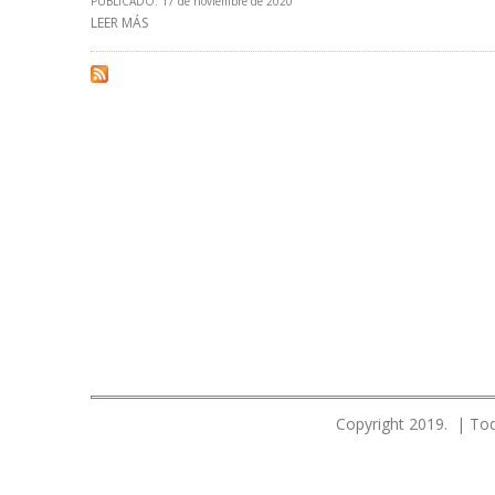
PUBLICADO: 17 de noviembre de 2020
LEER MÁS
SOBRE EIA: PRODUCCIÓN DE PETRÓLEO DE EEUU SE MAN
Copyright 2019. | Tod