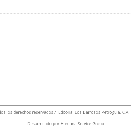
TENDRÁ EN NIVELES ACTUALES HASTA FINALES DE 2021
os los derechos reservados / Editorial Los Barrosos Petroguia, C.A.
Desarrollado por Humana Service Group