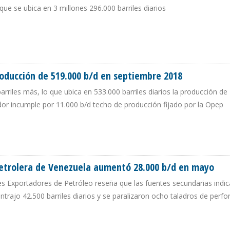
que se ubica en 3 millones 296.000 barriles diarios
IÓN PETROLERA DE IRÁN DISMINUYÓ 156.000 B/D EN OCTUBRE
oducción de 519.000 b/d en septiembre 2018
barriles más, lo que ubica en 533.000 barriles diarios la producción de
dor incumple por 11.000 b/d techo de producción fijado por la Opep
PRODUCCIÓN DE 519.000 B/D EN SEPTIEMBRE 2018
etrolera de Venezuela aumentó 28.000 b/d en mayo
es Exportadores de Petróleo reseña que las fuentes secundarias indic
trajo 42.500 barriles diarios y se paralizaron ocho taladros de perfo