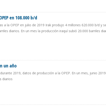
/D EN UN AÑO
OPEP en 108.000 b/d
das a la OPEP en julio de 2019 Irak produjo 4 millones 620.000 b/d y 
rriles diarios. En un mes la producción iraquí subió 20.000 barriles di
TE OPEP EN 108.000 B/D
en un año
durante 2019, datos de producción a la OPEP. En un mes, junio 2019 
s diarios
/D EN UN AÑO