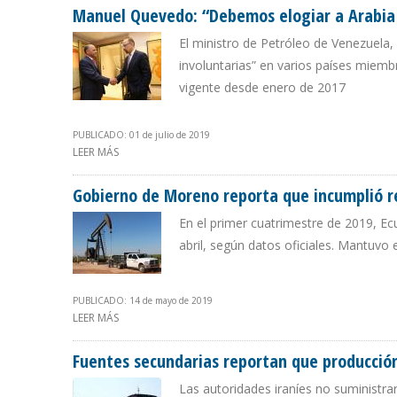
Manuel Quevedo: “Debemos elogiar a Arabia S
El ministro de Petróleo de Venezuela, a
involuntarias” en varios países miem
vigente desde enero de 2017
PUBLICADO: 01 de julio de 2019
LEER MÁS
SOBRE MANUEL QUEVEDO: “DEBEMOS ELOGIAR A ARABI
Gobierno de Moreno reporta que incumplió r
En el primer cuatrimestre de 2019, Ecu
abril, según datos oficiales. Mantuvo
PUBLICADO: 14 de mayo de 2019
LEER MÁS
SOBRE GOBIERNO DE MORENO REPORTA QUE INCUMPLI
Fuentes secundarias reportan que producción
Las autoridades iraníes no suministra