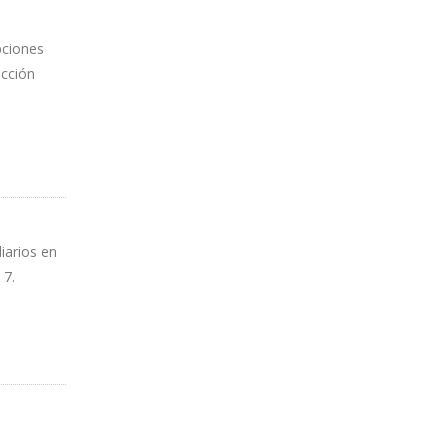
upciones
ucción
iarios en
 7.