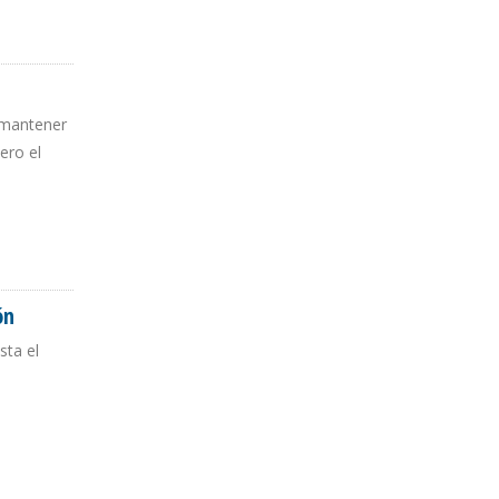
 mantener
ero el
ón
sta el