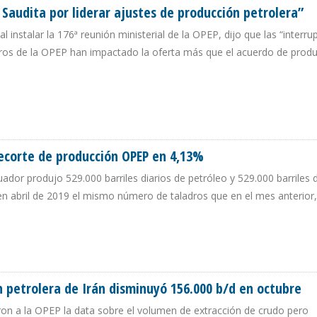
audita por liderar ajustes de producción petrolera”
l instalar la 176ª reunión ministerial de la OPEP, dijo que las “interr
bros de la OPEP han impactado la oferta más que el acuerdo de prod
A SAUDITA POR LIDERAR AJUSTES DE PRODUCCIÓN PETROLERA”
ecorte de producción OPEP en 4,13%
ador produjo 529.000 barriles diarios de petróleo y 529.000 barriles d
 en abril de 2019 el mismo número de taladros que en el mes anterior,
Ó RECORTE DE PRODUCCIÓN OPEP EN 4,13%
 petrolera de Irán disminuyó 156.000 b/d en octubre
ron a la OPEP la data sobre el volumen de extracción de crudo pero