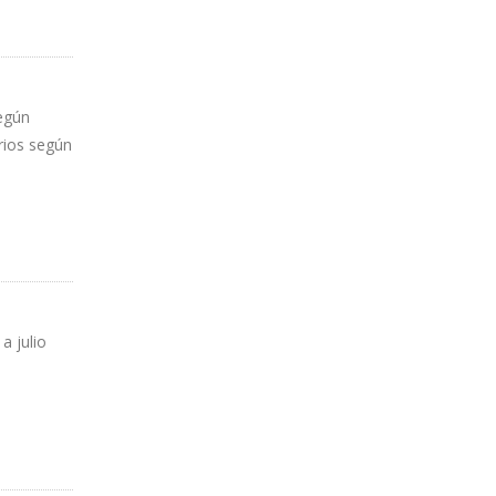
según
arios según
a julio