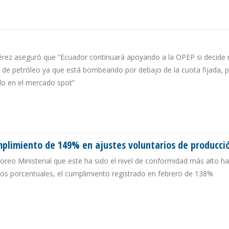
N PETROLERA DE VENEZUELA AUMENTÓ 28.000 B/D EN MAYO
Pérez aseguró que “Ecuador continuará apoyando a la OPEP si decide
 de petróleo ya que está bombeando por debajo de la cuota fijada, p
do en el mercado spot”
mplimiento de 149% en ajustes voluntarios de producci
eo Ministerial que este ha sido el nivel de conformidad más alto ha
os porcentuales, el cumplimiento registrado en febrero de 138%
CUMPLIMIENTO DE 149% EN AJUSTES VOLUNTARIOS DE PRODUCCIÓN