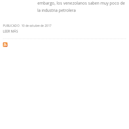
embargo, los venezolanos saben muy poco de
la industria petrolera
PUBLICADO: 10 de octubre de 2017
LEER MÁS
SOBRE PEREIRA: LA INDUSTRIA PETROLERA VENEZOLANA ESTÁ
INMERSA EN EL RENTISMO