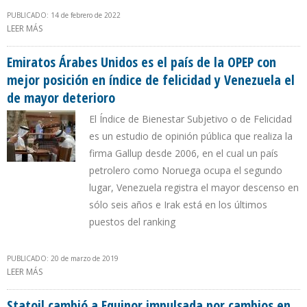
PUBLICADO: 14 de febrero de 2022
LEER MÁS
SOBRE RUSIA HA LLEGADO A EXPORTAR MÁS DE 28% DEL GAS
NATURAL QUE CONSUME EUROPA
Emiratos Árabes Unidos es el país de la OPEP con
mejor posición en índice de felicidad y Venezuela el
de mayor deterioro
El Índice de Bienestar Subjetivo o de Felicidad
es un estudio de opinión pública que realiza la
firma Gallup desde 2006, en el cual un país
petrolero como Noruega ocupa el segundo
lugar, Venezuela registra el mayor descenso en
sólo seis años e Irak está en los últimos
puestos del ranking
PUBLICADO: 20 de marzo de 2019
LEER MÁS
SOBRE EMIRATOS ÁRABES UNIDOS ES EL PAÍS DE LA OPEP CON
MEJOR POSICIÓN EN ÍNDICE DE FELICIDAD Y VENEZUELA EL DE
MAYOR DETERIORO
Statoil cambió a Equinor impulsada por cambios en