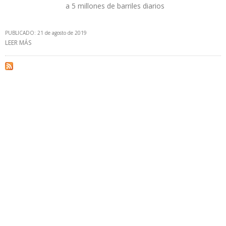
a 5 millones de barriles diarios
PUBLICADO: 21 de agosto de 2019
LEER MÁS
SOBRE EN EL PSUV CONSIDERAN “UN SUEÑO” META DE MADURO
DE ELEVAR PRODUCCIÓN A 2 MILLONES DE BARRILES