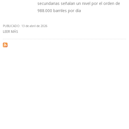
secundarias señalan un nivel por el orden de
988.000 barriles por día
PUBLICADO: 13 de abril de 2026
LEER MÁS
SOBRE PRODUCCIÓN PETROLERA DE VENEZUELA AUMENTÓ 75.000
B/D EN MARZO DE 2026