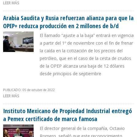
LEER MÁS
SOBRE “GUYANA TIENE UN PROCESO INDETENIBLE PARA
PRODUCIR 2 MILLONES DE BARRILES POR DÍA”
Arabia Saudita y Rusia refuerzan alianza para que la
OPEP+ reduzca producción en 2 millones de b/d
El llamado “ajuste a la baja” entrará en vigencia
a partir del 1º de noviembre con el fin de frenar
la caída en la cotización de los precios del
petróleo, que en el caso de la cesta de crudos
de la OPEP alcanza una baja de 12 dólares
desde principios de septiembre
PUBLICADO: 05 de octubre de 2022
LEER MÁS
SOBRE ARABIA SAUDITA Y RUSIA REFUERZAN ALIANZA PARA QUE
LA OPEP+ REDUZCA PRODUCCIÓN EN 2 MILLONES DE B/D
Instituto Mexicano de Propiedad Industrial entregó
a Pemex certificado de marca famosa
El director general de la compañía, Octavio
Romero, señaló que este reconocimiento