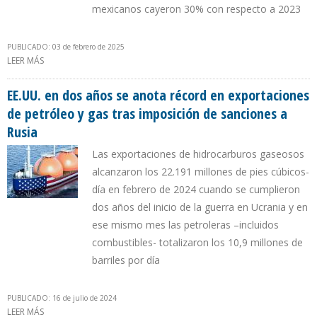
mexicanos cayeron 30% con respecto a 2023
PUBLICADO: 03 de febrero de 2025
LEER MÁS
SOBRE ARANCEL DE TRUMP AL PETRÓLEO DE CANADÁ Y MÉXICO
AFECTARÁ DOS TERCIOS DEL PETRÓLEO IMPORTADO POR EE.UU.
EE.UU. en dos años se anota récord en exportaciones
de petróleo y gas tras imposición de sanciones a
Rusia
Las exportaciones de hidrocarburos gaseosos
alcanzaron los 22.191 millones de pies cúbicos-
día en febrero de 2024 cuando se cumplieron
dos años del inicio de la guerra en Ucrania y en
ese mismo mes las petroleras –incluidos
combustibles- totalizaron los 10,9 millones de
barriles por día
PUBLICADO: 16 de julio de 2024
LEER MÁS
SOBRE EE.UU. EN DOS AÑOS SE ANOTA RÉCORD EN