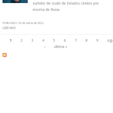
surtidor de crudo de Estados Unidos por
encima de Rusia
PUBLICADO: 02 de marzo de 2022
LEER MÁS
SOBRE EXPORTACIÓN DE PETRÓLEO DE ARABIA SAUDITA A EEUU
CAYÓ EN 18% EN UN AÑO
1
2
3
4
5
6
7
8
9
sig
›
última »
Páginas