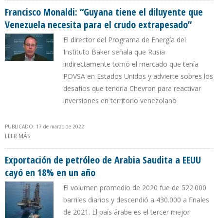
Francisco Monaldi: “Guyana tiene el diluyente que
Venezuela necesita para el crudo extrapesado”
El director del Programa de Energía del
Instituto Baker señala que Rusia
indirectamente tomó el mercado que tenía
PDVSA en Estados Unidos y advierte sobres los
desafíos que tendría Chevron para reactivar
inversiones en territorio venezolano
PUBLICADO: 17 de marzo de 2022
LEER MÁS
SOBRE FRANCISCO MONALDI: “GUYANA TIENE EL DILUYENTE QUE
VENEZUELA NECESITA PARA EL CRUDO EXTRAPESADO”
Exportación de petróleo de Arabia Saudita a EEUU
cayó en 18% en un año
El volumen promedio de 2020 fue de 522.000
barriles diarios y descendió a 430.000 a finales
de 2021. El país árabe es el tercer mejor