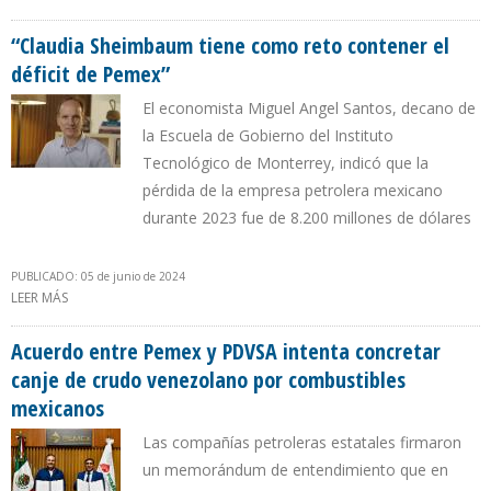
EXPORTACIONES DE PETRÓLEO Y GAS TRAS IMPOSICIÓN DE
SANCIONES A RUSIA
“Claudia Sheimbaum tiene como reto contener el
déficit de Pemex”
El economista Miguel Angel Santos, decano de
la Escuela de Gobierno del Instituto
Tecnológico de Monterrey, indicó que la
pérdida de la empresa petrolera mexicano
durante 2023 fue de 8.200 millones de dólares
PUBLICADO: 05 de junio de 2024
LEER MÁS
SOBRE “CLAUDIA SHEIMBAUM TIENE COMO RETO CONTENER EL
DÉFICIT DE PEMEX”
Acuerdo entre Pemex y PDVSA intenta concretar
canje de crudo venezolano por combustibles
mexicanos
Las compañías petroleras estatales firmaron
un memorándum de entendimiento que en