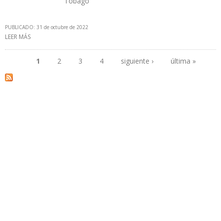
Tobago
PUBLICADO: 31 de octubre de 2022
LEER MÁS
SOBRE WILLIAM RODRÍGUEZ: “DEBEMOS DEMANDAR A EXXON
MOBIL POR EL ROBO PETRÓLEO VENEZOLANO FRENTE AL
ESEQUIBO”
1
2
3
4
siguiente ›
última »
Páginas