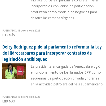
Hidrocarburos es “puntual y concretar” para
incorporar los convenios de participación
productiva como modelo de negocios para
desarrollar campos vírgenes
PUBLICADO: 18 de enero de 2026
LEER MÁS
SOBRE DELCY RODRÍGUEZ CONFIRMÓ QUE YA HAY INGRESOS POR
VENTAS DE PETRÓLEO A EE.UU. Y PRIMER CONTRATO PARA
EXPORTAR GLP
Delcy Rodríguez pide al parlamento reformar la Ley
de Hidrocarburos para incorporar contratos de
legislación antibloqueo
La presidenta encargada de Venezuela elogió
el funcionamiento de los llamados CPP como
esquemas de participación privada y foránea
en la actividad petrolera del país sudamericano
PUBLICADO: 15 de enero de 2026
LEER MÁS
SOBRE DELCY RODRÍGUEZ PIDE AL PARLAMENTO REFORMAR LA LEY