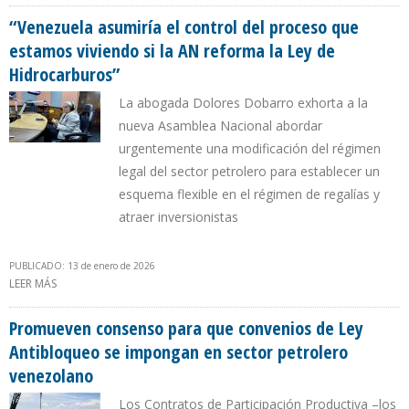
DE HIDROCARBUROS PARA INCORPORAR CONTRATOS DE
LEGISLACIÓN ANTIBLOQUEO
“Venezuela asumiría el control del proceso que
estamos viviendo si la AN reforma la Ley de
Hidrocarburos”
La abogada Dolores Dobarro exhorta a la
nueva Asamblea Nacional abordar
urgentemente una modificación del régimen
legal del sector petrolero para establecer un
esquema flexible en el régimen de regalías y
atraer inversionistas
PUBLICADO: 13 de enero de 2026
LEER MÁS
SOBRE “VENEZUELA ASUMIRÍA EL CONTROL DEL PROCESO QUE
ESTAMOS VIVIENDO SI LA AN REFORMA LA LEY DE
HIDROCARBUROS”
Promueven consenso para que convenios de Ley
Antibloqueo se impongan en sector petrolero
venezolano
Los Contratos de Participación Productiva –los