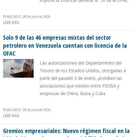
impone la Licencia General Nº 50 de la OFAC
PUBLICADO: 28 de julio de 2026
LEER MÁS
SOBRE CHEVRON, REPSOL, MAUREL & PROM Y ENI PAGARÁN
NUEVO IMPUESTO DE HIDROCARBUROS AL DEPARTAMENTO DEL
TESORO
Solo 9 de las 46 empresas mixtas del sector
petrolero en Venezuela cuentan con licencia de la
OFAC
Las autorizaciones del Departamento del
Tesoro de los Estados Unidos, otorgadas a
partir del pasado 3 de enero, prohíben las
asociaciones que existen entre PDVSA y
empresas de China, Rusia y Cuba
PUBLICADO: 28 de julio de 2026
LEER MÁS
SOBRE SOLO 9 DE LAS 46 EMPRESAS MIXTAS DEL SECTOR
PETROLERO EN VENEZUELA CUENTAN CON LICENCIA DE LA OFAC
Gremios empresariales: Nuevo régimen fiscal en la