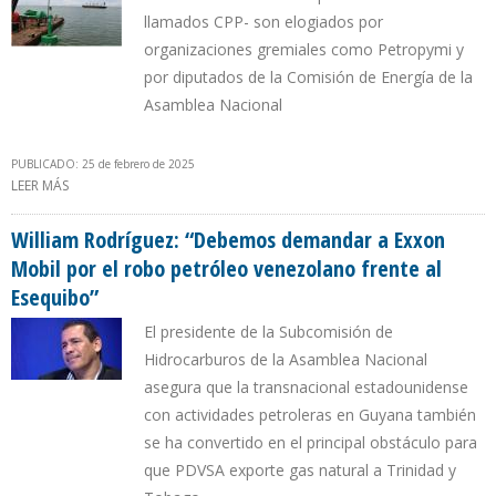
llamados CPP- son elogiados por
organizaciones gremiales como Petropymi y
por diputados de la Comisión de Energía de la
Asamblea Nacional
PUBLICADO: 25 de febrero de 2025
LEER MÁS
SOBRE PROMUEVEN CONSENSO PARA QUE CONVENIOS DE LEY
ANTIBLOQUEO SE IMPONGAN EN SECTOR PETROLERO
VENEZOLANO
William Rodríguez: “Debemos demandar a Exxon
Mobil por el robo petróleo venezolano frente al
Esequibo”
El presidente de la Subcomisión de
Hidrocarburos de la Asamblea Nacional
asegura que la transnacional estadounidense
con actividades petroleras en Guyana también
se ha convertido en el principal obstáculo para
que PDVSA exporte gas natural a Trinidad y