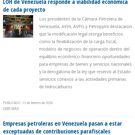
LOH de Venezuela responde a viabilidad económica
de cada proyecto
Los presidentes de la Cámara Petrolera de
Venezuela, AVHI, AVPG y Petropymi destacaron
que la modificación legal otorga beneficios
como la flexibilización de la carga fiscal,
modelos de negocios de operación dentro del
equilibrio económico-financiero oportunidades
para empresas de bienes y servicios nacionales
y la derogatoria de la ley que reservó al Estado
servicios conexos a las actividades primarias
de hidrocarburos
PUBLICADO: 13 de febrero de 2026
LEER MÁS
SOBRE GREMIOS EMPRESARIALES: NUEVO RÉGIMEN FISCAL EN LA
LOH DE VENEZUELA RESPONDE A VIABILIDAD ECONÓMICA DE
CADA PROYECTO
Empresas petroleras en Venezuela pasan a estar
exceptuadas de contribuciones parafiscales