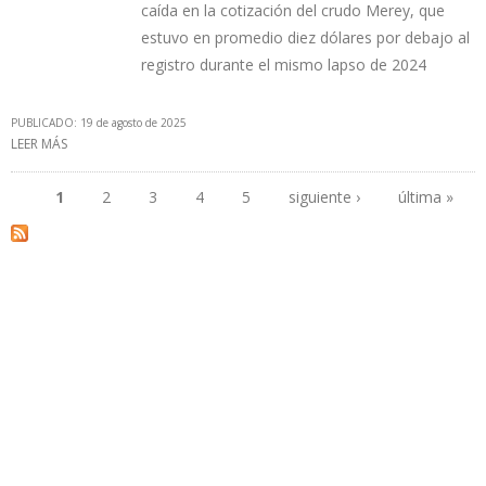
caída en la cotización del crudo Merey, que
estuvo en promedio diez dólares por debajo al
registro durante el mismo lapso de 2024
PUBLICADO: 19 de agosto de 2025
LEER MÁS
SOBRE INGRESOS FACTURADOS DE PDVSA SUMAN $ 8.400
MILLONES ENTRE ENERO Y JULIO DE 2025
1
2
3
4
5
siguiente ›
última »
Páginas