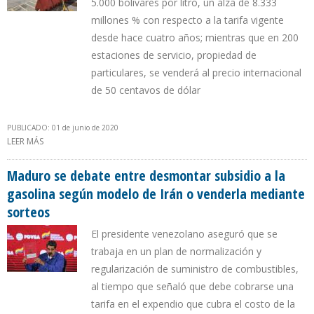
5.000 bolívares por litro, un alza de 8.333
millones % con respecto a la tarifa vigente
desde hace cuatro años; mientras que en 200
estaciones de servicio, propiedad de
particulares, se venderá al precio internacional
de 50 centavos de dólar
PUBLICADO: 01 de junio de 2020
LEER MÁS
SOBRE MADURO REVIERTE ESTATIZACIÓN DE CHÁVEZ E IMPONE
PRIVATIZACIÓN DE FACTO EN NEGOCIO DE LA GASOLINA
Maduro se debate entre desmontar subsidio a la
gasolina según modelo de Irán o venderla mediante
sorteos
El presidente venezolano aseguró que se
trabaja en un plan de normalización y
regularización de suministro de combustibles,
al tiempo que señaló que debe cobrarse una
tarifa en el expendio que cubra el costo de la