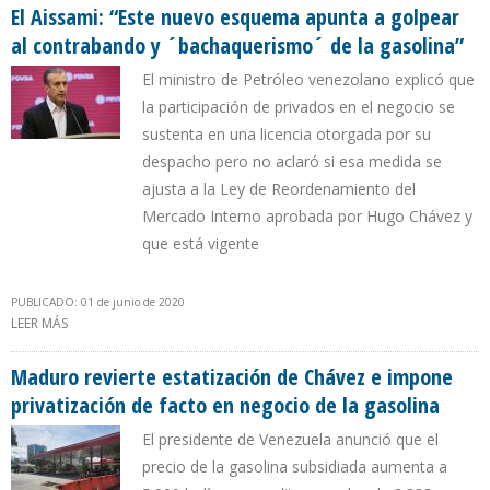
ILEGAL
El Aissami: “Este nuevo esquema apunta a golpear
al contrabando y ´bachaquerismo´ de la gasolina”
El ministro de Petróleo venezolano explicó que
la participación de privados en el negocio se
sustenta en una licencia otorgada por su
despacho pero no aclaró si esa medida se
ajusta a la Ley de Reordenamiento del
Mercado Interno aprobada por Hugo Chávez y
que está vigente
PUBLICADO: 01 de junio de 2020
LEER MÁS
SOBRE EL AISSAMI: “ESTE NUEVO ESQUEMA APUNTA A GOLPEAR AL
CONTRABANDO Y ´BACHAQUERISMO´ DE LA GASOLINA”
Maduro revierte estatización de Chávez e impone
privatización de facto en negocio de la gasolina
El presidente de Venezuela anunció que el
precio de la gasolina subsidiada aumenta a