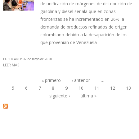
de unificación de márgenes de distribución de
gasolina y diesel señala que en zonas
fronterizas se ha incrementado en 26% la
demanda de productos refinados de origen
colombiano debido a la desaparición de los
que provenían de Venezuela
PUBLICADO: 07 de mayo de 2020
LEER MÁS
SOBRE GOBIERNO DE DUQUE: “EN LAS ZONAS DE FRONTERA SE
DEJÓ DE DISTRIBUIR COMBUSTIBLE ILEGAL VENEZOLANO”
« primero
‹ anterior
…
5
6
7
8
9
10
11
12
13
Páginas
siguiente ›
última »