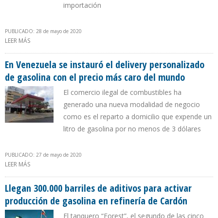
importación
PUBLICADO: 28 de mayo de 2020
LEER MÁS
SOBRE MADURO SE DEBATE ENTRE DESMONTAR SUBSIDIO A LA
GASOLINA SEGÚN MODELO DE IRÁN O VENDERLA MEDIANTE
SORTEOS
En Venezuela se instauró el delivery personalizado
de gasolina con el precio más caro del mundo
El comercio ilegal de combustibles ha
generado una nueva modalidad de negocio
como es el reparto a domicilio que expende un
litro de gasolina por no menos de 3 dólares
PUBLICADO: 27 de mayo de 2020
LEER MÁS
SOBRE EN VENEZUELA SE INSTAURÓ EL DELIVERY PERSONALIZADO
DE GASOLINA CON EL PRECIO MÁS CARO DEL MUNDO
Llegan 300.000 barriles de aditivos para activar
producción de gasolina en refinería de Cardón
El tanquero “Forest”, el segundo de las cinco