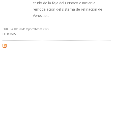
crudo de la faja del Orinoco e iniciar la
remodelación del sistema de refinación de
Venezuela
PUBLICADO: 28 de septiembre de 2022
LEER MÁS
SOBRE INTERMITENCIA DE IRÁN EN SUMINISTROS DE DILUYENTES
IMPIDE QUE PDVSA CUMPLA SU META DE PRODUCCIÓN