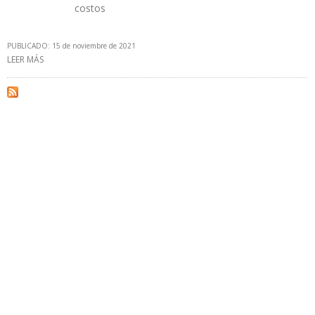
costos
PUBLICADO: 15 de noviembre de 2021
LEER MÁS
SOBRE PETROPERÚ INICIÓ PROCESOS LEGALES CONTRA
EXFUNCIONARIOS POR IRREGULARIDADES DETECTADAS