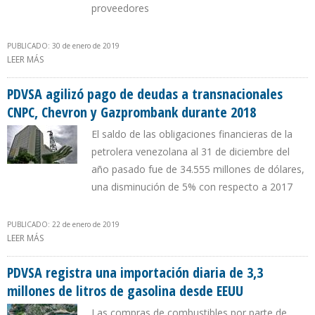
proveedores
PUBLICADO: 30 de enero de 2019
LEER MÁS
SOBRE CANADÁ, COLOMBIA Y EMPRESAS PRODUCTORAS DE EEUU
GANARÁN MERCADO QUE PIERDE PDVSA POR SANCIONES
PDVSA agilizó pago de deudas a transnacionales
CNPC, Chevron y Gazprombank durante 2018
El saldo de las obligaciones financieras de la
petrolera venezolana al 31 de diciembre del
año pasado fue de 34.555 millones de dólares,
una disminución de 5% con respecto a 2017
PUBLICADO: 22 de enero de 2019
LEER MÁS
SOBRE PDVSA AGILIZÓ PAGO DE DEUDAS A TRANSNACIONALES
CNPC, CHEVRON Y GAZPROMBANK DURANTE 2018
PDVSA registra una importación diaria de 3,3
millones de litros de gasolina desde EEUU
Las compras de combustibles por parte de