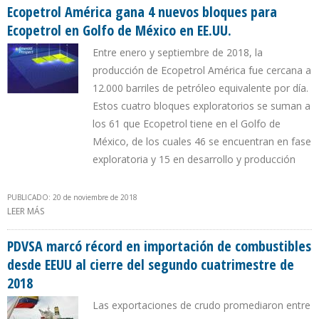
ENERGÍA Y LOGÍSTICA
Ecopetrol América gana 4 nuevos bloques para
Ecopetrol en Golfo de México en EE.UU.
Entre enero y septiembre de 2018, la
producción de Ecopetrol América fue cercana a
12.000 barriles de petróleo equivalente por día.
Estos cuatro bloques exploratorios se suman a
los 61 que Ecopetrol tiene en el Golfo de
México, de los cuales 46 se encuentran en fase
exploratoria y 15 en desarrollo y producción
PUBLICADO: 20 de noviembre de 2018
LEER MÁS
SOBRE ECOPETROL AMÉRICA GANA 4 NUEVOS BLOQUES PARA
ECOPETROL EN GOLFO DE MÉXICO EN EE.UU.
PDVSA marcó récord en importación de combustibles
desde EEUU al cierre del segundo cuatrimestre de
2018
Las exportaciones de crudo promediaron entre