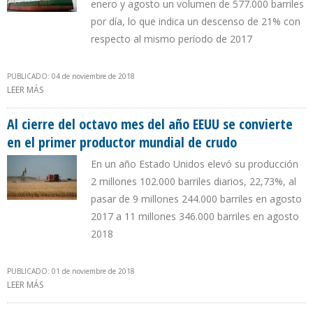
enero y agosto un volumen de 577.000 barriles
por día, lo que indica un descenso de 21% con
respecto al mismo período de 2017
PUBLICADO: 04 de noviembre de 2018
LEER MÁS
SOBRE PDVSA MARCÓ RÉCORD EN IMPORTACIÓN DE
COMBUSTIBLES DESDE EEUU AL CIERRE DEL SEGUNDO
CUATRIMESTRE DE 2018
Al cierre del octavo mes del año EEUU se convierte
en el primer productor mundial de crudo
En un año Estado Unidos elevó su producción
2 millones 102.000 barriles diarios, 22,73%, al
pasar de 9 millones 244.000 barriles en agosto
2017 a 11 millones 346.000 barriles en agosto
2018
PUBLICADO: 01 de noviembre de 2018
LEER MÁS
SOBRE AL CIERRE DEL OCTAVO MES DEL AÑO EEUU SE CONVIERTE
EN EL PRIMER PRODUCTOR MUNDIAL DE CRUDO