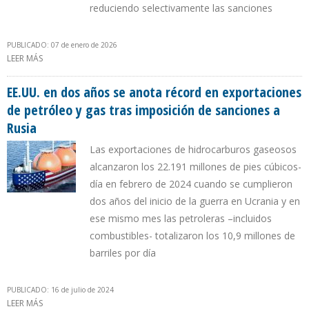
reduciendo selectivamente las sanciones
PUBLICADO: 07 de enero de 2026
LEER MÁS
SOBRE EE.UU. Y VENEZUELA EVALÚAN AMPLIAR EL “EFECTO
CHEVRON” A OTRAS COMPAÑÍAS NORTEAMERICANAS
EE.UU. en dos años se anota récord en exportaciones
de petróleo y gas tras imposición de sanciones a
Rusia
Las exportaciones de hidrocarburos gaseosos
alcanzaron los 22.191 millones de pies cúbicos-
día en febrero de 2024 cuando se cumplieron
dos años del inicio de la guerra en Ucrania y en
ese mismo mes las petroleras –incluidos
combustibles- totalizaron los 10,9 millones de
barriles por día
PUBLICADO: 16 de julio de 2024
LEER MÁS
SOBRE EE.UU. EN DOS AÑOS SE ANOTA RÉCORD EN