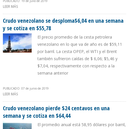
PUBLICADO: 19 de julio de 2019
LEER MÁS
SOBRE CRUDO VENEZOLANO DESCIENDE $0,2 Y SE UBICA EN
$60,65 D/B EN SEMANA DEL 15 AL 19 DE JULIO
Crudo venezolano se desploma$6,04 en una semana
y se cotiza en $55,78
El precio promedio de la cesta petrolera
venezolano en lo que va de año es de $59,11
por barril. La cesta OPEP, el WTI y el Brent
también sufrieron caídas de $ 6,06; $5,46 y
$7,04, respectivamente con respecto a la
semana anterior
PUBLICADO: 07 de junio de 2019
LEER MÁS
SOBRE CRUDO VENEZOLANO SE DESPLOMA$6,04 EN UNA SEMANA
Y SE COTIZA EN $55,78
Crudo venezolano pierde $24 centavos en una
semana y se cotiza en $64,44
El promedio anual está 58,95 dólares por barril,