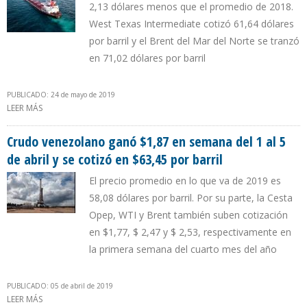
2,13 dólares menos que el promedio de 2018.
West Texas Intermediate cotizó 61,64 dólares
por barril y el Brent del Mar del Norte se tranzó
en 71,02 dólares por barril
PUBLICADO: 24 de mayo de 2019
LEER MÁS
SOBRE CRUDO VENEZOLANO PIERDE $24 CENTAVOS EN UNA
SEMANA Y SE COTIZA EN $64,44
Crudo venezolano ganó $1,87 en semana del 1 al 5
de abril y se cotizó en $63,45 por barril
El precio promedio en lo que va de 2019 es
58,08 dólares por barril. Por su parte, la Cesta
Opep, WTI y Brent también suben cotización
en $1,77, $ 2,47 y $ 2,53, respectivamente en
la primera semana del cuarto mes del año
PUBLICADO: 05 de abril de 2019
LEER MÁS
SOBRE CRUDO VENEZOLANO GANÓ $1,87 EN SEMANA DEL 1 AL 5