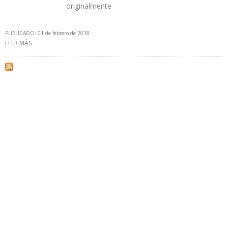
originalmente
PUBLICADO: 01 de febrero de 2018
LEER MÁS
SOBRE TRABAJADORES PETROLEROS EXIGEN A PDVSA PAGO DE
BONO DE GUERRA POR BS. 3 MILLONES