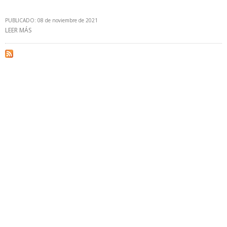
PUBLICADO: 08 de noviembre de 2021
LEER MÁS
SOBRE GOBIERNO PERUANO ANUNCIÓ OBRAS DE MASIFICACIÓN
DE GAS NATURAL Y ELECTRIFICACIÓN EN AYACUCHO