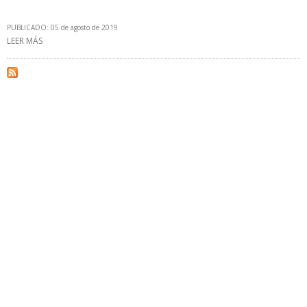
PUBLICADO: 05 de agosto de 2019
LEER MÁS
SOBRE SECRETARÍA DE ENERGÍA DE ARGENTINA ADJUDICÓ 38
PROYECTOS DE RENOVABLES POR 259 MW DE POTENCIA